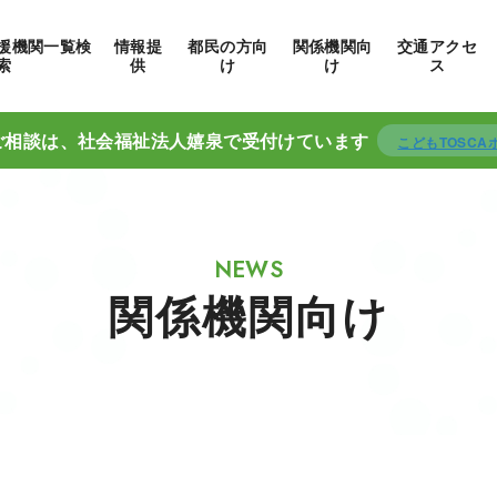
援機関一覧検
情報提
都民の方向
関係機関向
交通アクセ
索
供
け
け
ス
ご相談は、社会福祉法人嬉泉で
受付けています
こどもTOSC
関係機関向け