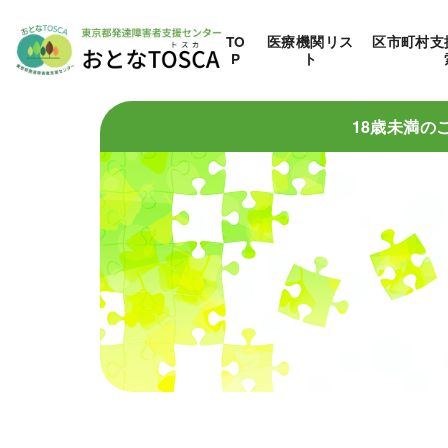
TO
医療機関リス
区市町村支
P
ト
18歳未満の