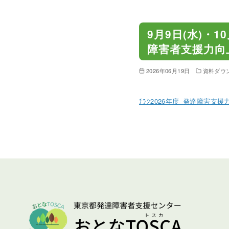
コ
9月9日(水)・1
ン
障害者支援力向
テ
ン
2026年06月19日
資料ダウ
ツ
へ
ﾁﾗｼ2026年度_発達障害支
移
動