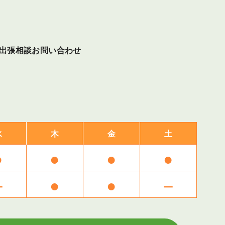
出張相談
お問い合わせ
水
木
金
土
●
●
●
●
–
●
●
–