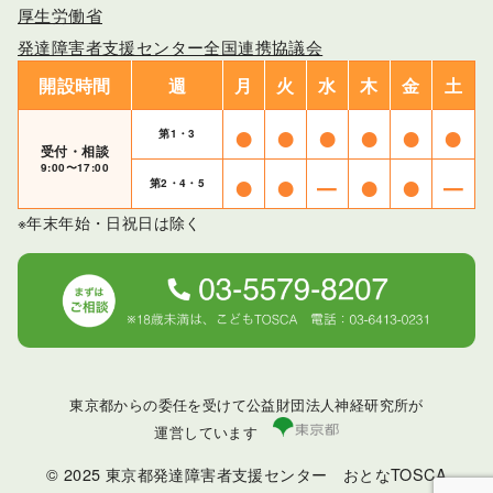
厚生労働省
発達障害者支援センター全国連携協議会
開設時間
週
月
火
水
木
金
土
●
●
●
●
●
●
第1・3
受付・相談
●
●
–
●
●
–
9:00〜17:00
第2・4・5
※年末年始・日祝日は除く
東京都からの委任を受けて公益財団法人神経研究所が
運営しています
© 2025
東京都発達障害者支援センター おとなTOSCA