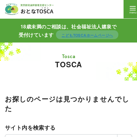
18歳未満のご相談は、社会福祉法人嬉泉で
受付けています
こどもTOSCAホームページへ
TOSCA
お探しのページは見つかりませんでし
コ
ン
た
テ
ン
サイト内を検索する
ツ