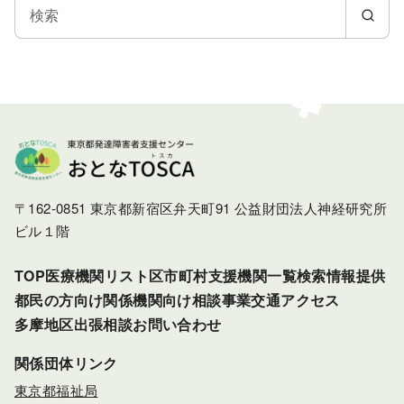
へ
移
動
〒162-0851 東京都新宿区弁天町91 公益財団法人神経研究所
ビル１階
TOP
医療機関リスト
区市町村支援機関一覧検索
情報提供
都民の方向け
関係機関向け
相談事業
交通アクセス
多摩地区出張相談
お問い合わせ
関係団体リンク
東京都福祉局